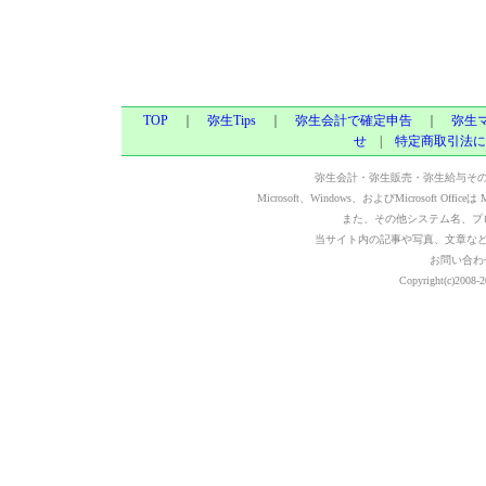
TOP
｜
弥生Tips
｜
弥生会計で確定申告
｜
弥生
せ
|
特定商取引法に
弥生会計・弥生販売・弥生給与そ
Microsoft、Windows、およびMicrosoft Of
また、その他システム名、プ
当サイト内の記事や写真、文章な
お問い合わ
Copyright(c)2008