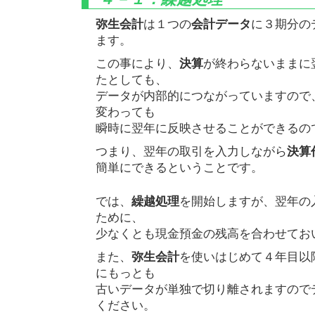
弥生会計
は１つの
会計データ
に３期分の
ます。
この事により、
決算
が終わらないままに
たとしても、
データが内部的につながっていますので
変わっても
瞬時に翌年に反映させることができるの
つまり、翌年の取引を入力しながら
決算
簡単にできるということです。
では、
繰越処理
を開始しますが、翌年の
ために、
少なくとも現金預金の残高を合わせてお
また、
弥生会計
を使いはじめて４年目以
にもっとも
古いデータが単独で切り離されますので
ください。