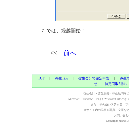
では、繰越開始！
<<
前へ
TOP
｜
弥生Tips
｜
弥生会計で確定申告
｜
弥生
せ
|
特定商取引法に
弥生会計・弥生販売・弥生給与そ
Microsoft、Windows、およびMicrosoft Of
また、その他システム名、プ
当サイト内の記事や写真、文章な
お問い合わ
Copyright(c)2008