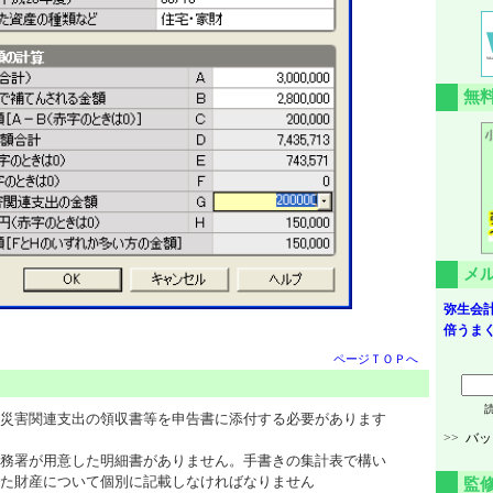
無
メ
弥生会計
倍うまく
ページＴＯＰへ
災害関連支出の領収書等を申告書に添付する必要があります
>>
バッ
務署が用意した明細書がありません。手書きの集計表で構い
た財産について個別に記載しなければなりません
監