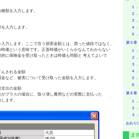
１．
の種類を入力します。
２．
３．
付を入力します。
４．
５．
第５章
を入力します。ここで言う損害金額とは、買った値段ではなく、
の時価という意味です。正直時価がいくらかなんてわからない
１．
般的に保険金を受け取ったときは時価も同額と 考えてよいで
２．
３．
４．
てんされる金額
償金など、被害について受け取った金額を入力します。
５．
６．
連支出の金額
第６章
金がプラスの場合に、取り壊し費用などの実際に支払った
力します。
１．
２．
３．
おわり
ま