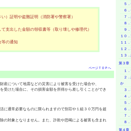
５．
６．
さい）証明や盗難証明（消防署や警察署）
７．
８．
して支出した金額の領収書等（取り壊しや修理代）
９．
１０．
金等の通知
１１．
１２．
１３．
第３章
ページＴＯＰへ
１．
２．
か
財産について地震などの災害により被害を受けた場合や、
を受けた場合に、その損害金額を所得から差し引くことができ
３．
４．
５．
活に通常必要なものに限られますので別荘や１組３０万円を超
６．
７．
除の対象となりません。また、詐欺や恐喝による被害も含まれ
８．
第４章