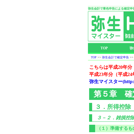
弥生会計で青色申告による確定申
TOP
弥
TOP
>>
弥生会計で確定申告
>
こちらは平成20年分
平成23年分（平成2
弥生マイスター(http://ame
第５章 確
３．所得控除
３－２．雑損控
（１）準備するも