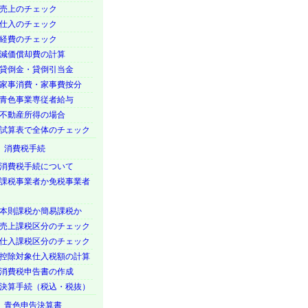
売上のチェック
仕入のチェック
経費のチェック
減価償却費の計算
貸倒金・貸倒引当金
家事消費・家事費按分
青色事業専従者給与
不動産所得の場合
試算表で全体のチェック
 消費税手続
消費税手続について
課税事業者か免税事業者
本則課税か簡易課税か
売上課税区分のチェック
仕入課税区分のチェック
控除対象仕入税額の計算
消費税申告書の作成
決算手続（税込・税抜）
 青色申告決算書