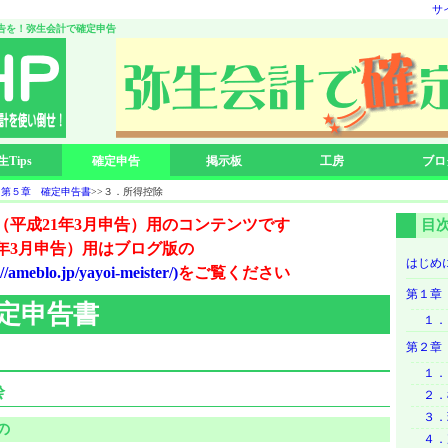
サ
告を！弥生会計で確定申告
生Tips
確定申告
掲示板
工房
ブロ
>
第５章 確定申告書
>>３．所得控除
（平成21年3月申告）用のコンテンツです
目
4年3月申告）用はブログ版の
はじめ
blo.jp/yayoi-meister/)
をご覧ください
第１章
定申告書
１．
第２章
１．
除
２．
３．
の
４．