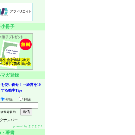
料小冊子
ルマガ登録
を使い倒せ！～経営を10
する効率Tips
登録
解除
読者登録規約
クナンバー
powered by
まぐまぐ！
修・著書