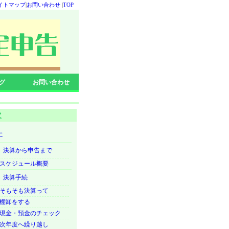
イトマップ
|
お問い合わせ
|
TOP
グ
お問い合わせ
次
に
 決算から申告まで
スケジュール概要
 決算手続
そもそも決算って
棚卸をする
現金・預金のチェック
次年度へ繰り越し