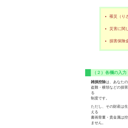
罹災（り
災害に関
損害保険
（２）各欄の入力
雑損控除
は、あなたの
盗難・横領などの損害
る
制度です。
ただし、その財産は生
える
書画骨董・貴金属は控
ません。