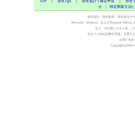
TOP
｜
弥生Tips
｜
弥生会計で確定申告
｜
弥生
せ
|
特定商取引法に
弥生会計・弥生販売・弥生給与そ
Microsoft、Windows、およびMicrosoft Of
また、その他システム名、プ
当サイト内の記事や写真、文章な
お問い合わ
Copyright(c)2008