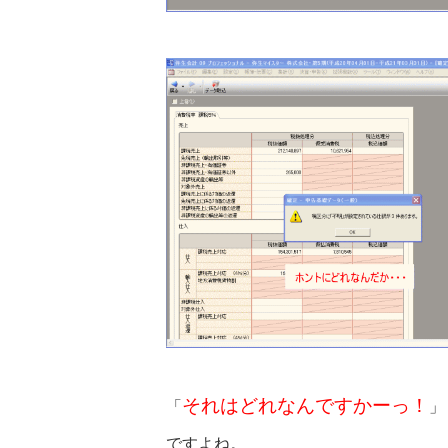
それはどれなんですかーっ！
「
」
ですよね。