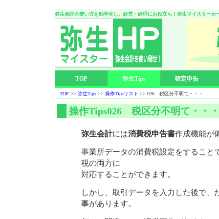
弥生会計の使い方を効率化し、経営・経理にお役立ち！弥生マイスターホ
TOP
弥生Tips
確定申告
TOP
>>
弥生Tips
>>
操作Tipsリスト
>> 026 税区分不明て・・・
操作Tips026 税区分不明て・・
弥生会計
には
消費税申告書
作成機能が
事業所データの消費税設定をすること
税の両方に
対応することができます。
しかし、取引データを入力した後で、
事があります。