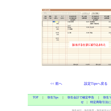
<< 前へ
設定Tipsへ戻る
TOP
｜
弥生Tips
｜
弥生会計で確定申告
｜
弥生
せ
|
特定商取引法に
弥生会計・弥生販売・弥生給与そ