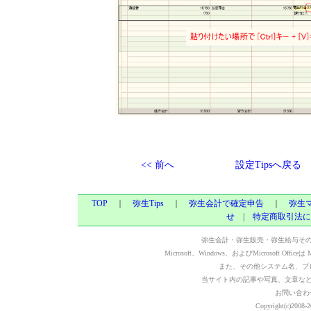
<< 前へ
設定Tipsへ戻る
TOP
｜
弥生Tips
｜
弥生会計で確定申告
｜
弥生
せ
|
特定商取引法に
弥生会計・弥生販売・弥生給与そ
Microsoft、Windows、およびMicrosoft Of
また、その他システム名、プ
当サイト内の記事や写真、文章な
お問い合わ
Copyright(c)2008