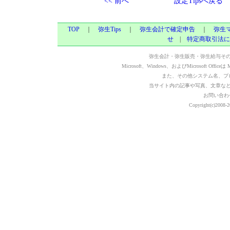
<< 前へ
設定Tipsへ戻る
TOP
｜
弥生Tips
｜
弥生会計で確定申告
｜
弥生
せ
|
特定商取引法に
弥生会計・弥生販売・弥生給与そ
Microsoft、Windows、およびMicrosoft Of
また、その他システム名、プ
当サイト内の記事や写真、文章な
お問い合わ
Copyright(c)2008