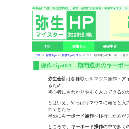
弥生会計の使い方を効率化し、経営・経理にお役立ち！弥生マイスターホ
TOP
弥生Tips
確定申告
TOP
>>
弥生Tips
>>
操作Tipsリスト
>> 021 期間選択のキーボード操作
操作Tips021 期間選択のキーボ
弥生会計
は各種取引をマウス操作・ア
るため、
初心者にもわかりやすく入力できるの
とはいえ、やっぱりマウスに頼ると入
れてきたら
早めに
キーボード操作
へ移行した方が
ところで、
キーボード操作
の中で多く