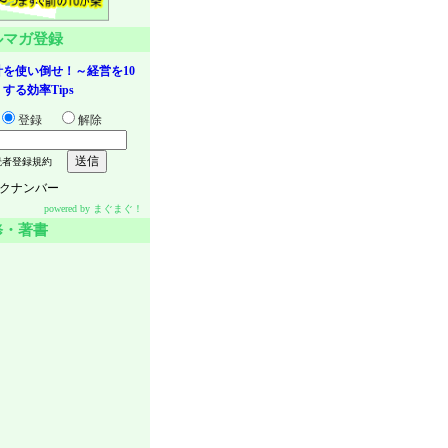
ルマガ登録
を使い倒せ！～経営を10
する効率Tips
登録
解除
読者登録規約
クナンバー
powered by
まぐまぐ！
修・著書