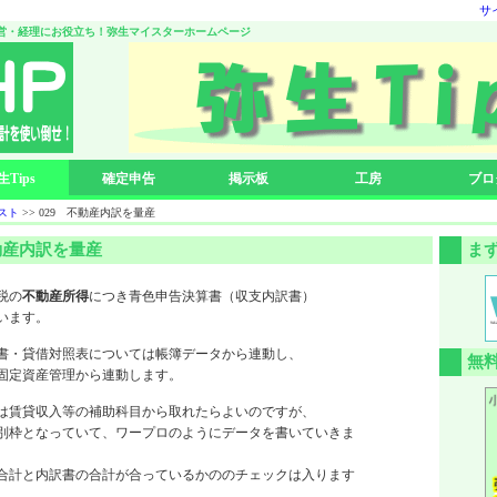
サ
営・経理にお役立ち！弥生マイスターホームページ
生Tips
確定申告
掲示板
工房
ブロ
リスト
>> 029 不動産内訳を量産
不動産内訳を量産
ま
税の
不動産所得
につき青色申告決算書（収支内訳書）
います。
書・貸借対照表については帳簿データから連動し、
無
固定資産管理から連動します。
は賃貸収入等の補助科目から取れたらよいのですが、
別枠となっていて、ワープロのようにデータを書いていきま
合計と内訳書の合計が合っているかののチェックは入ります