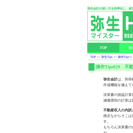
弥生会計の使い方を効率化し、経
TOP
弥
TOP
>>
弥生Tips
>>
操作Tips
操作Tips029 
弥生会計
は、所得
作成機能を備えて
決算書の損益計算
減価償却の計算は
不動産収入の内訳
残念ながらそこは
す。
もちろん決算書の
が。