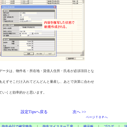
データは、物件名・所在地・賃借人住所・氏名が必須項目とな
あえずそこだけ入れてどんどんと量産し、あとで決算に合わせ
ていくと効率的かと思います。
設定Tipsへ戻る
次へ >>
ページＴＯＰへ
｜
弥生会計で確定申告
｜
弥生マイスター工房
｜
掲示板
｜
ブログ
｜