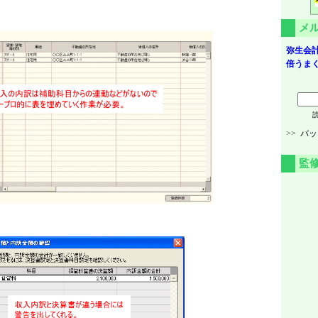
メ
弥生会計
倍うまく
>>
バッ
監