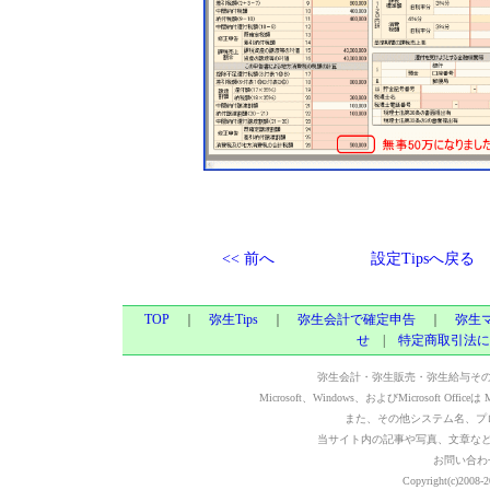
<< 前へ
設定Tipsへ戻る
TOP
｜
弥生Tips
｜
弥生会計で確定申告
｜
弥生
せ
|
特定商取引法に
弥生会計・弥生販売・弥生給与そ
Microsoft、Windows、およびMicrosoft Of
また、その他システム名、プ
当サイト内の記事や写真、文章な
お問い合わ
Copyright(c)2008