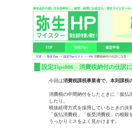
弥生会計の使い方を効率化し、経営・経理にお役立ち！弥生マイスターホ
TOP
弥生Tips
確定申告
TOP
>>
弥生Tips
>>
設定Tipsリスト
>> 006 消費税納付の仕訳に注意！
設定Tips006 消費税納付の仕訳
今回は
消費税課税事業者で、本則課税
消費税の中間納付をしたときに「仮払
したり、
税抜経理方式を採用しているときの決
「仮払消費税」「仮受消費税」の相殺
うっかりミスをよく見かけます。