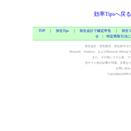
効率Tipsへ戻
TOP
｜
弥生Tips
｜
弥生会計で確定申告
｜
弥生
せ
|
特定商取引法に
弥生会計・弥生販売・弥生給与そ
Microsoft、Windows、およびMicrosoft Of
また、その他システム名、プ
当サイト内の記事や写真、文章な
お問い合わ
Copyright(c)2008