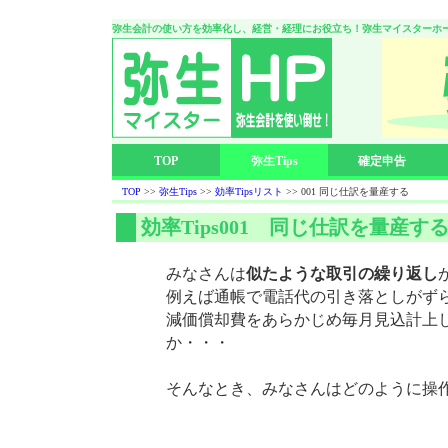
弥生会計の使い方を効率化し、経営・経理にお役立ち！弥生マイスターホ
TOP
弥生Tips
確定申告
TOP
>>
弥生Tips
>>
効率Tipsリスト
>> 001 同じ仕訳を量産する
効率Tips001 同じ仕訳を量産す
みなさんは
似たような取引の繰り返し
例えば通帳で電話代の引き落としがず
減価償却費をあらかじめ毎月見込計上
か・・・
そんなとき、みなさんはどのように操