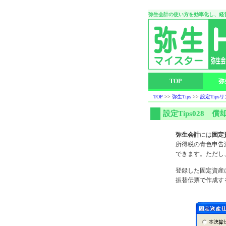
弥生会計の使い方を効率化し、経
TOP
弥
TOP
>>
弥生Tips
>>
設定Tips
設定Tips028
弥生会計
には
固定
所得税の青色申告
できます。ただし
登録した固定資産
振替伝票で作成す