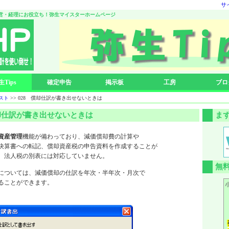
サ
営・経理にお役立ち！弥生マイスターホームページ
生Tips
確定申告
掲示板
工房
ブロ
リスト
>> 028 償却仕訳が書き出せないときは
 償却仕訳が書き出せないときは
ま
資産管理
機能が備わっており、減価償却費の計算や
決算書への転記、償却資産税の申告資料を作成することが
、法人税の別表には対応していません。
無
については、減価償却の仕訳を年次・半年次・月次で
ることができます。