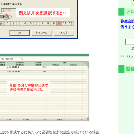
メ
弥生会計
倍うまく
>>
バッ
監
仕訳を作成するにあたって必要な個所の設定が抜けている場合