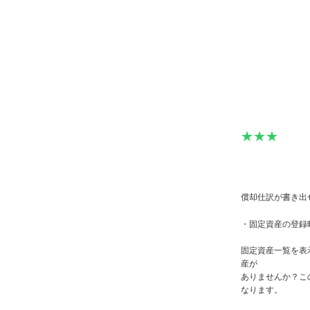
★★★
★★★
償却仕訳が書き出
・固定資産の登録
固定資産一覧を表
産が
ありませんか？こ
なります。