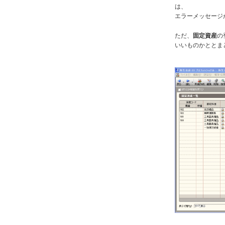
は、
エラーメッセージ
ただ、
固定資産
の
いいものかととま