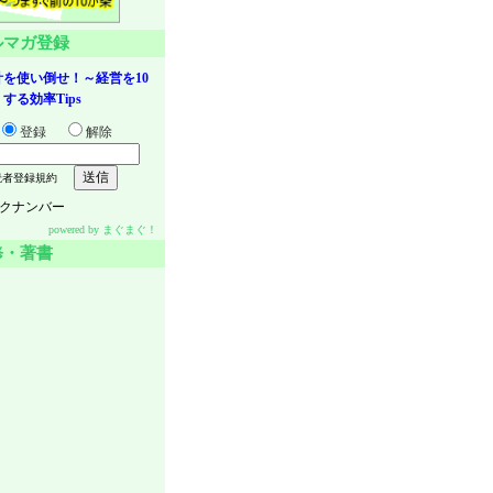
ルマガ登録
を使い倒せ！～経営を10
する効率Tips
登録
解除
読者登録規約
クナンバー
powered by
まぐまぐ！
修・著書