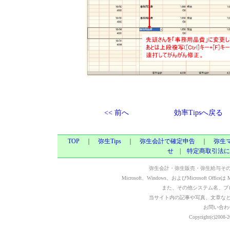
<< 前へ
効率Tipsへ戻る
TOP
｜
弥生Tips
｜
弥生会計で確定申告
｜
弥生
せ
|
特定商取引法に
弥生会計・弥生販売・弥生給与そ
Microsoft、Windows、およびMicrosoft Of
また、その他システム名、プ
当サイト内の記事や写真、文章な
お問い合わ
Copyright(c)2008