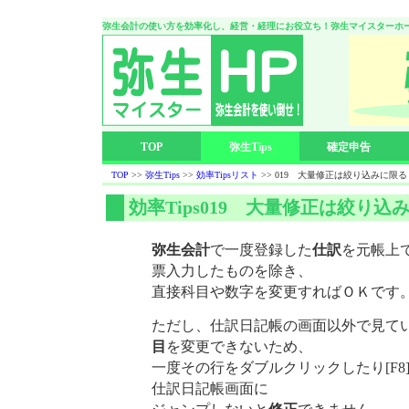
弥生会計の使い方を効率化し、経営・経理にお役立ち！弥生マイスターホ
TOP
弥生Tips
確定申告
TOP
>>
弥生Tips
>>
効率Tipsリスト
>> 019 大量修正は絞り込みに限る
効率Tips019 大量修正は絞り込
弥生会計
で一度登録した
仕訳
を元帳上
票入力したものを除き、
直接科目や数字を変更すればＯＫです
ただし、仕訳日記帳の画面以外で見て
目
を変更できないため、
一度その行をダブルクリックしたり[F8]
仕訳日記帳画面に