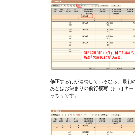
修正
する行が連続しているなら、最初
あとはお決まりの
前行複写
（[Ctrl] キ
っちりです。