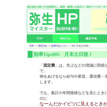
弥生会計の使い方を効率化し、経営・経理にお役立ち！弥生マイスターホ
TOP
弥生Tips
確定申告
TOP
>>
弥生Tips
>>
効率Tipsリスト
>> 005 月末土日祝！
効率Tips005 月末土日祝！
「
固定費
」は、売上などの増減に関係
で、
例をあげるなら給与や家賃、通信費・
します。
でも、集計の年間推移などを見たとき
のに
なーんだかイビツに見えるとき