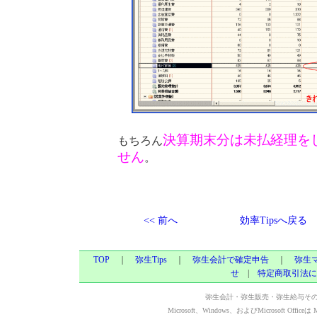
決算期末分は未払経理を
もちろん
せん
。
<< 前へ
効率Tipsへ戻る
TOP
｜
弥生Tips
｜
弥生会計で確定申告
｜
弥生
せ
|
特定商取引法に
弥生会計・弥生販売・弥生給与そ
Microsoft、Windows、およびMicrosoft Of